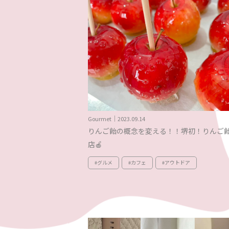
Gourmet｜2023.09.14
りんご飴の概念を変える！！堺初！りんご
店🍎
#グルメ
#カフェ
#アウトドア