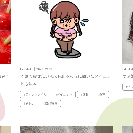
Lifestyle｜2023.09.12
Lifest
飴専門
本気で痩せたい人必見‼ みんなに聞いたダイエッ
オタ
ト方法🔥
#ア
#ライフスタイル
#ダイエット
#運動
#食事
#筋トレ
#自己投資