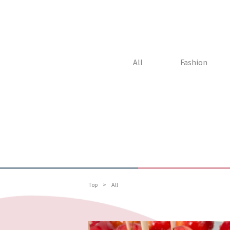
All
Fashion
Top
All