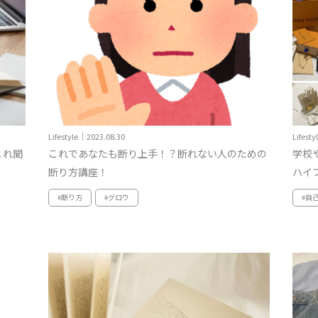
Lifestyle｜2023.08.30
Lifest
これ聞
これであなたも断り上手！？断れない人のための
学校
断り方講座！
ハイブ
#断り方
#グロウ
#自