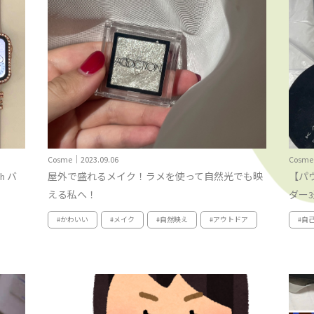
Cosme｜2023.09.06
Cosme
h バ
屋外で盛れるメイク！ラメを使って自然光でも映
【パ
える私へ！
ダー
#かわいい
#メイク
#自然映え
#アウトドア
#自