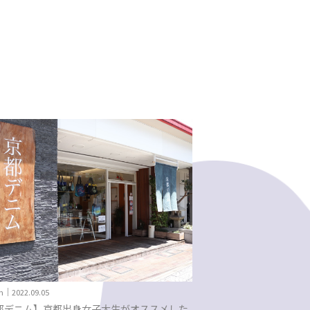
n｜2022.09.15
Gourmet｜2023.11.27
子必見！気になる下着のあれこれ聞いてみ
HEP FIVEでカフェ