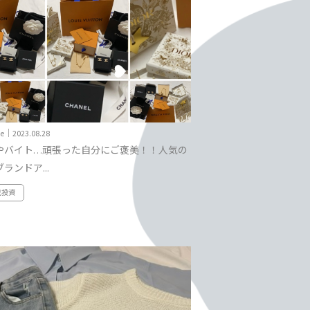
yle｜2023.08.28
やバイト…頑張った自分にご褒美！！人気の
ランドア...
己投資