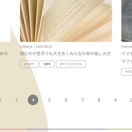
Lifestyle｜2023.08.23
Fashio
ための
読むのが苦手でも大丈夫！みんなの本の愉しみ方
イマ
ラファ
#グロウ
#趣味
#ライフスタイル
#グ
2
3
4
5
6
7
8
9
1