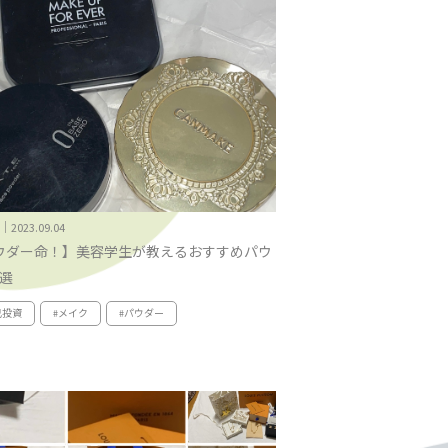
｜2023.09.04
ウダー命！】美容学生が教えるおすすめパウ
3選
己投資
#メイク
#パウダー