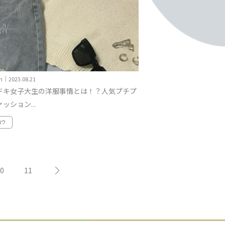
n｜2023.08.21
ドキ女子大生の洋服事情とは！？人気プチプ
ッション...
ロウ
0
11