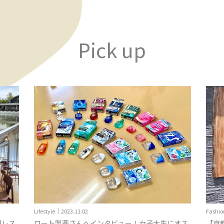
Pick up
Fashion｜2022.09.05
Fashio
にオス
【京都デニム】京都出身女子大生がオススメした
女の