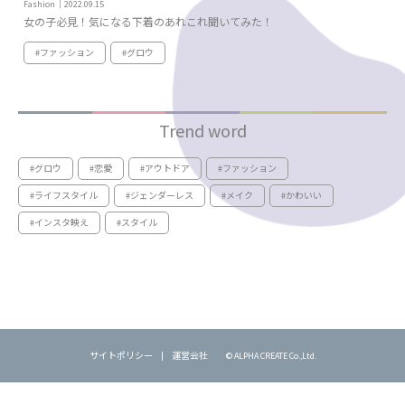
Fashion｜2022.09.15
女の子必見！気になる下着のあれこれ聞いてみた！
#ファッション
#グロウ
Trend word
#グロウ
#恋愛
#アウトドア
#ファッション
#ライフスタイル
#ジェンダーレス
#メイク
#かわいい
#インスタ映え
#スタイル
サイトポリシー
運営会社
© ALPHA CREATE Co.,Ltd.