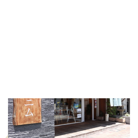
Lifestyle｜2023.11.02
ロート製薬さんへインタビュー！女子大生にオススメの目薬教え...
#グロウ
#ロート製薬
#ロート製薬本社