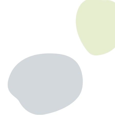
2位のGUは比較的シンプルな洋服が多く、幅広い年代から人気の
ブランドだと思います！
シンプルなデザインのため、合わせ方によってはカジュアルにも
ガーリーにもイメージを変化することが出来ますし、なにより着
回しやすいです！例えば、写真のコーディネートのようにマーメ
イドスカートを合わせるとシンプルかつガーリーな印象になりま
す！そのままのシンプルさを活かしてコーディネートを組んでも
みるのも良し、小物や他のアイテムで個性を出して周りと差をつ
けて見るのも良いのではないでしょうか？？
SHEINコーデ