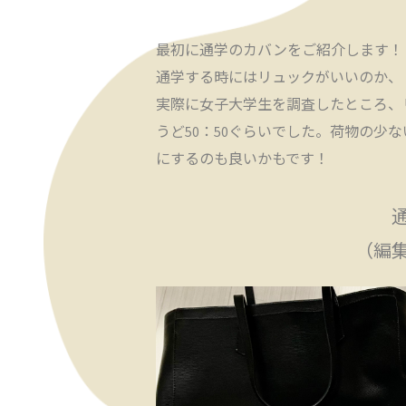
最初に通学のカバンをご紹介します！
通学する時にはリュックがいいのか、
実際に女子大学生を調査したところ、
うど50：50ぐらいでした。荷物の少
にするのも良いかもです！
（編