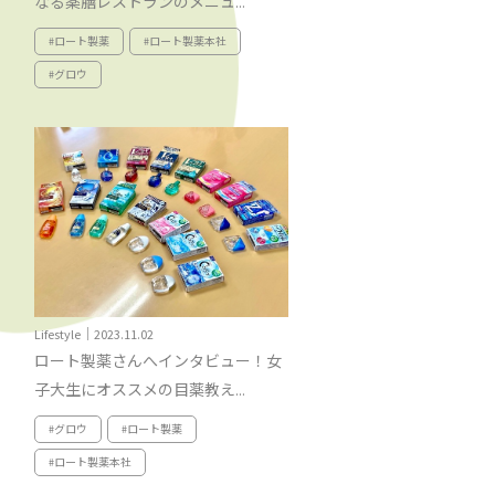
なる薬膳レストランのメニュ...
#ロート製薬
#ロート製薬本社
#グロウ
Lifestyle｜2023.11.02
ロート製薬さんへインタビュー！女
子大生にオススメの目薬教え...
#グロウ
#ロート製薬
#ロート製薬本社