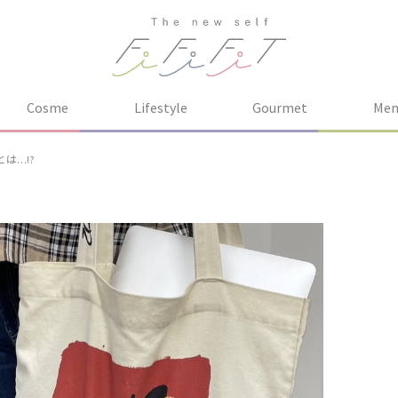
Cosme
Lifestyle
Gourmet
Me
は…!?