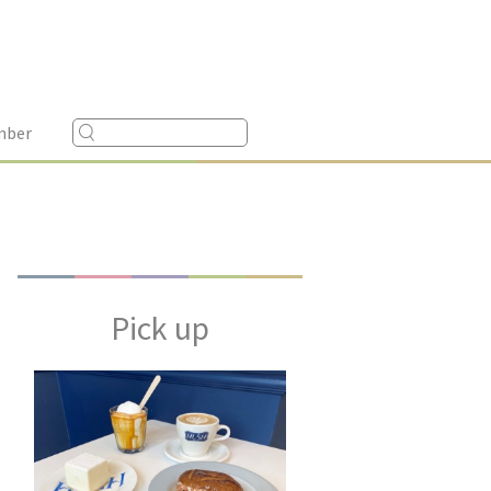
mber
Pick up