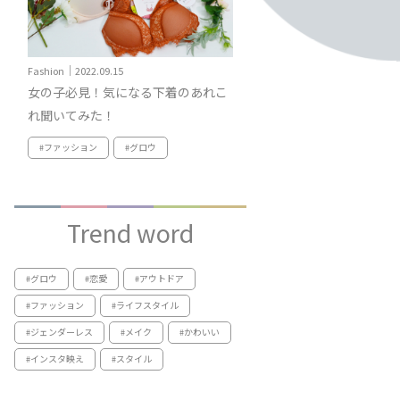
Fashion｜2022.09.15
女の子必見！気になる下着のあれこ
れ聞いてみた！
#ファッション
#グロウ
Trend word
#グロウ
#恋愛
#アウトドア
#ファッション
#ライフスタイル
#ジェンダーレス
#メイク
#かわいい
#インスタ映え
#スタイル