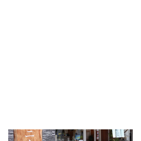
Lifestyle｜2023.11.02
ロート製薬さんへインタビュー！女子大生にオススメの目薬教え...
#グロウ
#ロート製薬
#ロート製薬本社