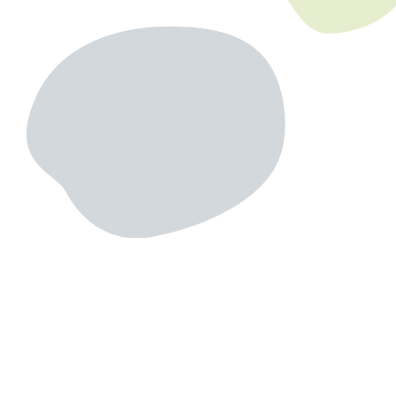
このインナーパイルは、SHINTO TOWELの3種の中では
１番最初に
開発されたタオル
だそうです！昔ながらのシャットル機で織られ
たタオルで、今の新しい機械では作れないのだとか…(ﾟoﾟ;;
工場を見学させていただいたのですが、今でも
1982年に作られた
織り機
で製造している工程を見て驚きました！！
それがこちら↓