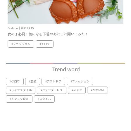
Fashion｜2022.09.15
女の子必見！気になる下着のあれこれ聞いてみた！
#ファッション
#グロウ
Trend word
#グロウ
#恋愛
#アウトドア
#ファッション
#ライフスタイル
#ジェンダーレス
#メイク
#かわいい
#インスタ映え
#スタイル