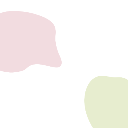
【おすすめの方】
・「とにかく、柔らかいものが欲しい」
・「柔らかいもので包まれたい」
・「洗顔後の肌に刺激を与えたくない」
など、肌触りを重視している方、ガーゼの柔らかい肌触りとパイ
ルのボリューム感で優しく包まれるような感覚を味わいたい方に
お勧めです！
【商品展開】
・サイズ展開
フェイスタオル、バスタオル、ミニタオル
・カラーバリエーション
Navy／Charcoal／Ivory
【小話！〜歴史編〜】