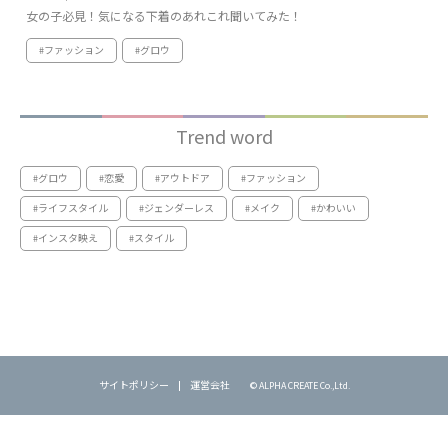
女の子必見！気になる下着のあれこれ聞いてみた！
#ファッション
#グロウ
Trend word
#グロウ
#恋愛
#アウトドア
#ファッション
#ライフスタイル
#ジェンダーレス
#メイク
#かわいい
#インスタ映え
#スタイル
サイトポリシー
運営会社
© ALPHA CREATE Co.,Ltd.