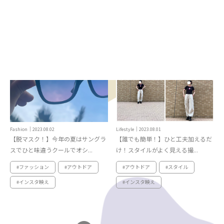
#オタ活
#アウトドア
#恋愛
Fashion｜2023.08.02
Lifestyle｜2023.08.01
【脱マスク！】今年の夏はサングラ
【誰でも簡単！】ひと工夫加えるだ
スでひと味違うクールでオシ...
け！スタイルがよく見える撮...
#ファッション
#アウトドア
#アウトドア
#スタイル
#インスタ映え
#インスタ映え