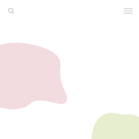
All
Top
All
Fashion｜2023.08.20
Lifestyle｜2023.08.18
みんなはどっち派？可愛さor楽さ重
女子大生の実態！？女子大生の恋
視ルームウェア比較！
愛、恋バナ