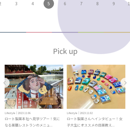
2
3
4
5
6
7
8
9
1
Pick up
Lifestyle｜2023.11.06
Lifestyle｜2023.11.02
も
ロート製薬本社へ見学ツアー！気に
ロート製薬さんへインタビュー！女
なる薬膳レストランのメニュ...
子大生にオススメの目薬教え...